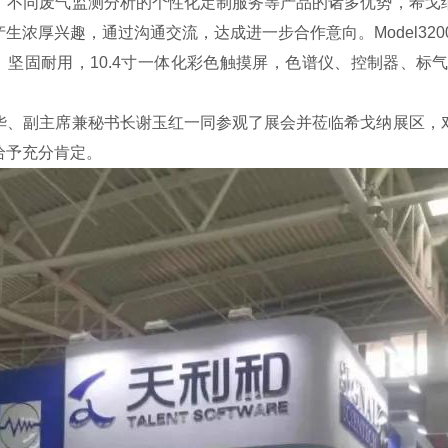
、不同废气监测分析的个性化定制服务等产品的诸多优势，希戈
浓厚兴趣，通过沟通交流，达成进一步合作意向。Model32
、坚固耐用，10.4寸一体化彩色触摸屏，色谱仪、控制器、
华、副主席兼秘书长谢玉红一同参观了展会并莅临希戈纳展区，
给予充分肯定。