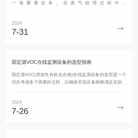
一项重要任务。在废气处理过程中，
RTO（RegenerativeThermalOxidizer）技术被广泛应用，
它通过高温氧化分解有机废气中的有害物质，将其转化为无
2024
害的二氧化碳和水蒸气。而在RTO废气处理过程中，LEL可
7-31
燃气浓度监测仪则发挥着至关重要的作用。在RTO废气处理
过程中，由于废气中可能含有可燃气体，一旦浓度超过安全
范围，进入RTO燃烧就会发生爆炸事故，对设备和人员造成
严重的安全隐患。LEL可燃气浓度监测仪能够及时发...
固定源VOC在线监测设备的选型指南
固定源VOC(挥发性有机化合物)在线监测设备的选型是一个
综合考虑多个因素的过程，以确保所选设备能够满足实际监
测需求并提供准确可靠的监测数据。以下是一个详细的选型
指南，帮助用户选择合适的监测设备：一、明确监测需求监
2024
测种类与浓度范围：确定需要监测的VOC种类(如甲烷、非甲
7-26
烷总烃、苯系物等)及其浓度范围。根据不同行业(如石油化
工、汽车制造、涂料印刷等)的特定要求，选择能够覆盖目标
VOC种类的设备。监测点数量与布局：明确监测点的数量和
具体布局，以确保监测的全面性和准确性。根据生产流程...