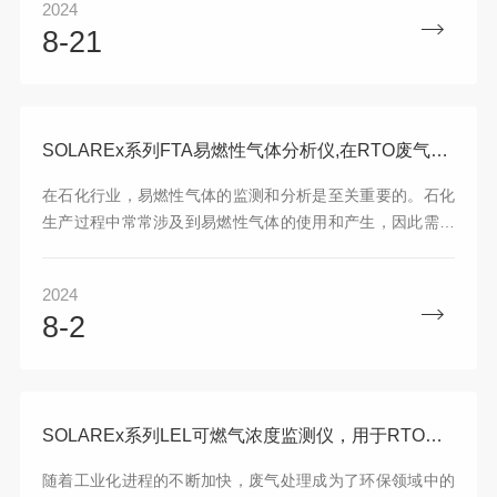
2024
偶会实时测量燃烧带来的温度变化，并将产生的温升转换为
8-21
电信号，温升与可燃气体0-100%LEL浓度成正比。分析仪设
计SOLAREx系列易燃性分析仪是一款高度集成的在线LEL测
量仪表，仪表内配有加热监测室和控制单元，可以保证分析
仪连续不断的测量废气的低爆炸极限，测量范...
SOLAREx系列FTA易燃性气体分析仪,在RTO废气治理中的优势
在石化行业，易燃性气体的监测和分析是至关重要的。石化
生产过程中常常涉及到易燃性气体的使用和产生，因此需要
可靠的分析仪器来确保安全生产和环境保护。在这方面，前
端安装FTA易燃性气体分析仪在
2024
RTO（RegenerativeThermalOxidizer）废气治理设备中具
8-2
有重要的技术优势。FTA易燃性气体分析仪具有高灵敏度和
快速响应的特点。在石化生产过程中，易燃性气体的泄漏或
排放需要得到及时的监测和处理，以防止安全事故的发生。
FTA分析仪能够快速响应并准确监测气体浓度，及时发出警
报...
SOLAREx系列LEL可燃气浓度监测仪，用于RTO前端可燃气浓度监测
随着工业化进程的不断加快，废气处理成为了环保领域中的