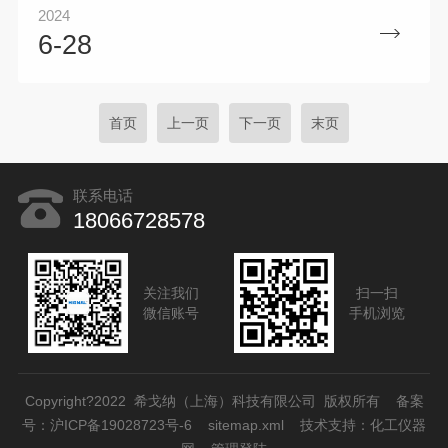
2024
设备的前端安装FTA可燃气体LEL检测仪具有重要的作用，
6-28
下面我们来详细探讨一下。VOCs废气处理设备前端安装FTA
可燃气体LEL检测仪的重要作用FTA可燃气体LEL检测仪可以
实时监测VOCs废气中的可燃气体浓度。VOCs废气中常含有
一些可燃气体，如甲烷、乙烷等，...
首页
上一页
下一页
末页
联系电话
18066728578
关注我们
扫一扫
微信账号
手机浏览
Copyright?2022 希戈纳（上海）科技有限公司 版权所有 备案
号：
沪ICP备19028723号-6
sitemap.xml
技术支持：
化工仪器