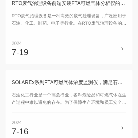
RTO废气治理设备前端安装FTA可燃气体分析仪的重要作用
RTO废气治理设备是一种高效的废气处理设备，广泛应用于
石油、化工、制药、电子等行业。在RTO废气治理设备的前
端安装FTA可燃气体分析仪具有非常重要的作用。本文将从
多个方面探讨FTA可燃气体分析仪在RTO废气治理设备中的
2024
重要作用。FTA可燃气体分析仪可以实时监测废气中的可燃
7-19
气体浓度。在RTO废气治理过程中，废气中可能含有一定浓
度的可燃气体，如甲烷、乙烷等。这些可燃气体如果未经处
理直接排放到大气中，不仅会造成环境污染，还可能引发火
灾或爆炸等安全事故。通过安装FTA可燃气体分析仪，...
SOLAREx系列FTA可燃气体浓度监测仪，满足石化行业需求
石油化工行业是一个高危行业，各种危险品和可燃气体在生
产过程中难以避免的存在。为了保障生产环境和员工安全，
石油化工企业需要对生产过程中产生的废气通过RTO进行燃
烧处理，因为废气中混合有大量的易燃性气体，当易燃性气
2024
体的浓度达到爆炸下限（LEL）时，燃烧就会发生爆炸。因
7-16
此，实时在线监测LEL浓度对于预防爆炸事故和保障生产安