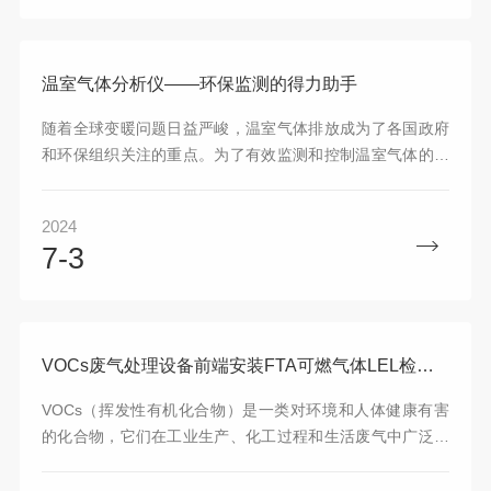
全至关重要。SOLAREx系列FTA可燃气体浓度监测仪：FTA
检测原理，响应时间≤1秒为了满足石油化工行业对LEL浓度
在线监测的需求，希戈纳集团研发了一种新的LE...
温室气体分析仪——环保监测的得力助手
随着全球变暖问题日益严峻，温室气体排放成为了各国政府
和环保组织关注的重点。为了有效监测和控制温室气体的排
放，科学家们研发了一种精密的仪器——温室气体分析仪。
它如同环保监测的得力助手，为温室气体的检测与分析提供
2024
了强有力的支持。这是一种专门用于检测和分析温室气体浓
7-3
度的仪器。它通过先进的传感器技术和算法处理，能够精确
地测量出二氧化碳、甲烷等温室气体的浓度，并将结果显示
在屏幕上，为环保监测提供实时、准确的数据支持。温室气
体分析仪的工作原理因具体型号而异，但大多基于红外吸收
或激光光谱技...
VOCs废气处理设备前端安装FTA可燃气体LEL检测仪的重要作用
VOCs（挥发性有机化合物）是一类对环境和人体健康有害
的化合物，它们在工业生产、化工过程和生活废气中广泛存
在。为了减少VOCs对环境和人体的危害，许多企业和工厂
都采取了VOCs废气处理设备来净化废气。在VOCs废气处理