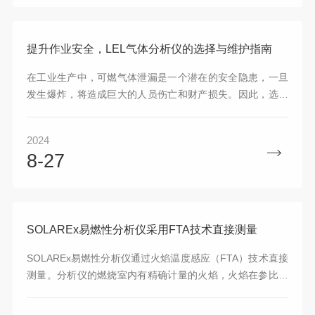
提升作业安全，LEL气体分析仪的选择与维护指南
在工业生产中，可燃气体泄漏是一个潜在的安全隐患，一旦
发生爆炸，将造成巨大的人员伤亡和财产损失。因此，选择
并正确使用LEL(LowerExplosionLimit，即爆炸下限)气体分
析仪对于提升作业安全至关重要。以下是指南内容：一、
2024
LEL气体分析仪的选择明确检测需求：气体种类：首先要明
8-27
确需要检测的可燃气体种类，因为不同的气体可能有不同的
LEL值和检测要求。浓度范围：了解可能遇到的可燃气体浓
度范围，选择能够准确测量该范围内浓度的分析仪。考虑检
测环境：温度、湿度、压力：这些因素可能...
SOLAREx易燃性分析仪采用FTA技术直接测量
SOLAREx易燃性分析仪通过火焰温度感应（FTA）技术直接
测量。分析仪的燃烧室内有精确计量的火焰，火焰在参比温
度下持续燃烧，含有可燃性气体的样品被吸入分析仪的燃烧
室中，并在氢气感应火焰中燃烧。位于感应火焰上方的热电