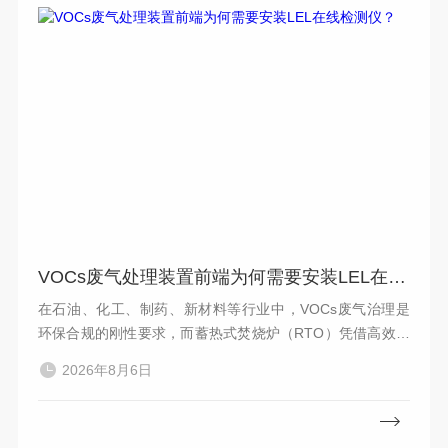
VOCs废气处理装置前端为何需要安装LEL在线检测仪？
在石油、化工、制药、新材料等行业中，VOCs废气治理是
环保合规的刚性要求，而蓄热式焚烧炉（RTO）凭借高效的
热氧化能力，成为废气处理的主流选择。然而，这套环保设
2026年8月6日
施的安全运行，始终面临一个核心挑战：废气中可燃气体的
爆炸风险。VOCs废气成分复杂，常含有烷烃、烯烃、醇
类、酯类等多种可...