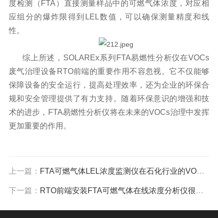
度检测（FTA）直接测量样品中的可燃气体浓度，对应相
应组分的爆炸限得到LEL数值，可以确保测量精度和线
性。
综上所述，SOLAREx系列FTA易燃性分析仪在VOCs
废气治理设备RTO前端的重要作用不容忽视。它不仅能够
保障设备的安全运行，提高处理效率，还为企业的环保合
规和安全管理提供了有力支持。随着环保意识的增强和技
术的进步，FTA易燃性分析仪将在未来的VOCs治理中发挥
更加重要的作用。
上一篇：
FTA可燃气体LEL浓度监测仪在石化行业的VOCs治理中的重要性
下一篇：
RTO前端安装FTA可燃气体在线浓度分析仪很有必要