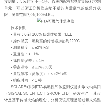
接测量，反应时间小于1秒。仪表内配有加热监测室和控制
单元，可以保证分析仪连续不断的测量废气的低爆炸极
限，测量范围为0到100%LEL。
技术参数
• 量程：0 到 100% 低爆炸极限（LEL）
• 操作温度：燃烧室的传感器加热到220°C
• 测量精度：≤ ±2% F.S
• 重复性：≤ ±1%
• 线性度误差：≤ 1%
• 零点漂移：≤ ±1% /30天
• 量程漂移（灵敏度）：≤ ±2% /年
• 响应时间：< 1 秒
SOLAREx系列FTA易燃性气体监测仪是由希戈纳集团
（SIGNAL SCIENTECH GROUP LTD）研发生产，其设
计是基于传感火焰的理念，分析仪该原理是通过氢火焰温