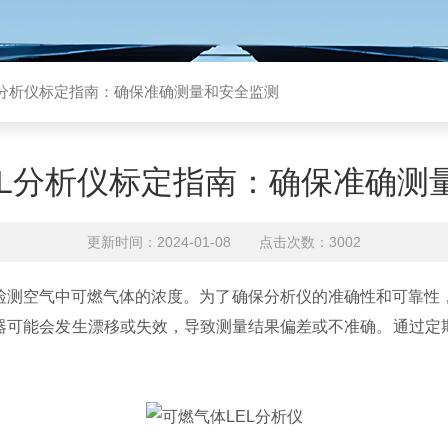
L分析仪标定指南：确保准确测量和安全监测
EL分析仪标定指南：确保准确测
更新时间：2024-01-08 点击次数：3002
检测空气中可燃气体的浓度。为了确保分析仪的准确性和可靠性
器可能会发生漂移或失效，导致测量结果偏差或不准确。通过定