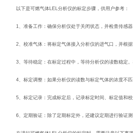
以下是可燃气体LEL分析仪的标定步骤，供用户参考：
1、准备工作：确保分析仪处于关闭状态，并检查传感器
2、校准气体：将标定气体接入分析仪的进气口，并根据设
3、等待稳定：在标定过程中，等待分析仪的读数稳定。
4、标定调整：如果分析仪的读数与标定气体的浓度不匹配
5、标定记录：完成标定后，记录标定时间、标定值和校
6、定期验证：除了定期标定外，还建议定期进行验证测试