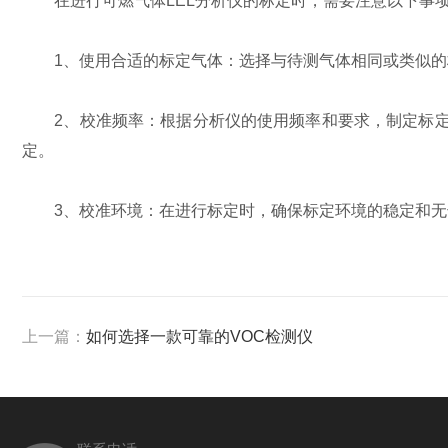
在进行可燃气体LEL分析仪的标定时，需要注意以下事
1、使用合适的标定气体：选择与待测气体相同或类似的
2、校准频率：根据分析仪的使用频率和要求，制定标定
定。
3、校准环境：在进行标定时，确保标定环境的稳定和无
上一篇：
如何选择一款可靠的VOC检测仪