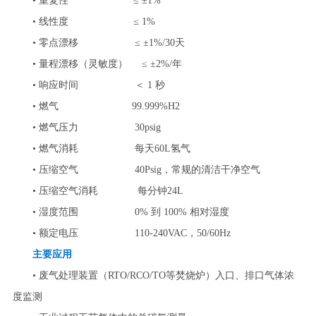
• 重复性 ≤ ±1%
• 线性度 ≤ 1%
• 零点漂移 ≤ ±1%/30天
• 量程漂移（灵敏度） ≤ ±2%/年
• 响应时间 ＜ 1 秒
• 燃气 99.999%H2
• 燃气压力 30psig
• 燃气消耗 每天60L氢气
• 压缩空气 40Psig，常规的清洁干净空气
• 压缩空气消耗 每分钟24L
• 湿度范围 0% 到 100% 相对湿度
• 额定电压 110-240VAC，50/60Hz
主要应用
• 废气处理装置（RTO/RCO/TO等焚烧炉）入口、排口气体浓
度监测