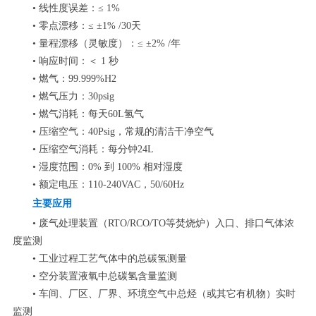
• 线性度误差：≤ 1%
• 零点漂移：≤ ±1% /30天
• 量程漂移（灵敏度）：≤ ±2% /年
• 响应时间：＜ 1 秒
• 燃气：99.999%H2
• 燃气压力：30psig
• 燃气消耗：每天60L氢气
• 压缩空气：40Psig，常规的清洁干净空气
• 压缩空气消耗：每分钟24L
• 湿度范围：0% 到 100% 相对湿度
• 额定电压：110-240VAC，50/60Hz
主要应用
• 废气处理装置（RTO/RCO/TO等焚烧炉）入口、排口气体浓
度监测
• 工业过程工艺气体中的总碳氢测量
• 空分装置液氧中总碳氢含量监测
• 车间、厂区、厂界、环境空气中总烃（或其它有机物）实时
监测