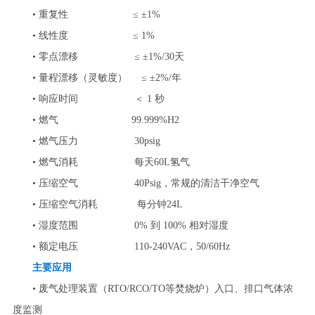
• 重复性 ≤ ±1%
• 线性度 ≤ 1%
• 零点漂移 ≤ ±1%/30天
• 量程漂移（灵敏度） ≤ ±2%/年
• 响应时间 ＜ 1 秒
• 燃气 99.999%H2
• 燃气压力 30psig
• 燃气消耗 每天60L氢气
• 压缩空气 40Psig，常规的清洁干净空气
• 压缩空气消耗 每分钟24L
• 湿度范围 0% 到 100% 相对湿度
• 额定电压 110-240VAC，50/60Hz
主要应用
• 废气处理装置（RTO/RCO/TO等焚烧炉）入口、排口气体浓
度监测