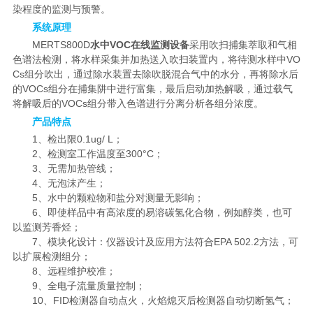
染程度的监测与预警。
系统原理
MERTS800D
水中VOC在线监测设备
采用吹扫捕集萃取和气相
色谱法检测，将水样采集并加热送入吹扫装置内，将待测水样中VO
Cs组分吹出，通过除水装置去除吹脱混合气中的水分，再将除水后
的VOCs组分在捕集阱中进行富集，最后启动加热解吸，通过载气
将解吸后的VOCs组分带入色谱进行分离分析各组分浓度。
产品特点
1、检出限0.1ug/ L；
2、检测室工作温度至300°C；
3、无需加热管线；
4、无泡沫产生；
5、水中的颗粒物和盐分对测量无影响；
6、即使样品中有高浓度的易溶碳氢化合物，例如醇类，也可
以监测芳香烃；
7、模块化设计：仪器设计及应用方法符合EPA 502.2方法，可
以扩展检测组分；
8、远程维护校准；
9、全电子流量质量控制；
10、FID检测器自动点火，火焰熄灭后检测器自动切断氢气；