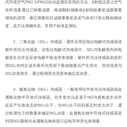
式环境空气PM2.5/PM10自动监测仪采用此方法。β射线法是让空气
采样流量通过已称重滤膜，根据颗粒物吸收β射线能量使滤膜重量
增加的原理，通过测量前后滤膜重量差及采气体积计算出颗粒物浓
度，该方法准确性高，常用于标准监测站。
2、二氧化硫（SO₂）传感器：通常采用定电位电解式传感器或
紫外荧光法传感器。定电位电解式传感器中，SO₂与电解质内的电
极发生化学反应使电极平衡改变来测量；紫外荧光法传感器则是利
用SO₂在特定波长紫外光照射下吸收能量后产生荧光，荧光强度与
SO₂浓度相关，通过检测荧光强度来确定其浓度。
3、氮氧化物（NOₓ）传感器：一般使用化学发光法传感器或金
属氧化物半导体式传感器。化学发光法是基于NO与臭氧发生化学
反应产生激发态的NO₂分子，当NO₂分子回到基态时发出光子，通
过检测光子的数量来确定NOₓ浓度；金属氧化物半导体式传感器是
利用NOₓ吸附在金属氧化物表面引起电导率变化来测量。