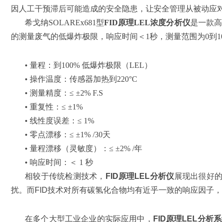
因人工干预滞后可能造成的安全隐患，让安全管理从被动应对
希戈纳SOLAREx681型
FID原理LEL浓度分析仪
是一款高
的测量废气的低爆炸极限，响应时间＜1秒，测量范围为0到100
• 量程：到100% 低爆炸极限（LEL）
• 操作温度：传感器加热到220°C
• 测量精度：≤ ±2% F.S
• 重复性：≤ ±1%
• 线性度误差：≤ 1%
• 零点漂移：≤ ±1% /30天
• 量程漂移（灵敏度）：≤ ±2% /年
• 响应时间：＜ 1 秒
相较于传统检测技术，
FID原理LEL分析仪
展现出
很好
扰。而FID技术对所有碳氢化合物均有近乎一致的响应因子
在多个大型工业企业的实际应用中，
FID原理LEL分析