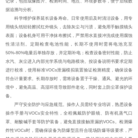
记录，包括成像图片、检测时间、地点、环境参数等，便于后续数
据追溯与分析。
科学维护保养延长设备寿命。日常使用后及时清洁设备，用专
用镜头纸轻轻擦拭红外镜头，去除灰尘与污渍，避免用手触摸镜头
表面；设备机身可用干净抹布擦拭，严禁用水直接冲洗或使用腐蚀
性清洁剂。定期检查电池性能，长期不使用时需将电池充至
50%-80%电量后单独存放，并定期补电；检查设备密封性能，防止
水汽、灰尘进入内部光学系统与电路模块。按设备说明书要求定期
进行校准，使用标准VOCs泄漏模拟装置验证检测精度，确保设备
符合计量要求。长期存放时，需将设备置于干燥、通风、避光的环
境中，避免高温、高湿环境导致部件老化，同时套上防尘罩保护设
备。
严守安全防护与应急规范。操作人员需经专业培训，熟悉设备
操作手册与VOCs安全特性，全程佩戴防护眼镜、防有机蒸气口
罩、耐酸碱手套等防护装备，避免直接接触泄漏的VOCs。检测爆
炸性VOCs时，需确保设备为防爆型且符合现场防爆等级要求，严