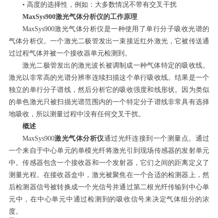
• 高度的选择性，例如：大多数情况不带有交叉干扰
MaxSys900激光气体分析仪的工作原理
MaxSys900激光气体分析仪是一种使用了单行分子吸收光谱的
气体分析仪。一个激光二极管发出一束接近红外激光，它被传送通
过过程气体并被一个接收器单元检测到。
激光二极管发出的激光波长被调制成一种气体特定的吸收线。
激光以非常高的光谱分辨率连续扫描这个单行吸收线。结果是一个
独立的单行分子谱线，然后分析它的吸收强度和线形状。因为类似
的单色激光只被扫描光谱范围内的一个特定分子谱线非常具有选择
地吸收，所以测量过程中没有任何交叉干扰。
概述
MaxSys900
激光气体分析仪
通过光纤连接到一个测量点。通过
一个来自于中心单元的单模光纤将激光引到现场传感器的发射单元
中。传感器包含一个接收器和一个发射器，它们之间的距离定义了
测量光程。在接收器盒中，激光被聚焦在一个合适的检测器上，然
后检测器信号被转换成一个光信号并通过第二根光纤传输到中心单
元中，在中心单元中通过检测到的吸收信号来决定气体组分的浓
度。