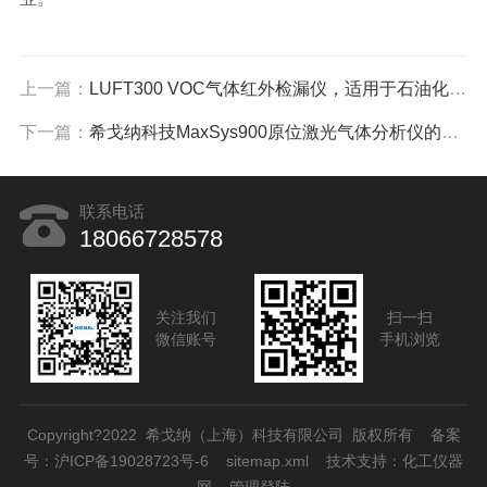
上一篇：
LUFT300 VOC气体红外检漏仪，适用于石油化工及环保行业
下一篇：
希戈纳科技MaxSys900原位激光气体分析仪的8大优势
联系电话
18066728578
关注我们
扫一扫
微信账号
手机浏览
Copyright?2022 希戈纳（上海）科技有限公司 版权所有 备案
号：
沪ICP备19028723号-6
sitemap.xml
技术支持：
化工仪器